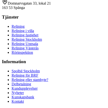
Domnarvsgatan 33, lokal 21
163 53 Spånga
Tjänster
Relining
Relining i villa
Relining fastighet
Relining Stockholm
Relining Uppsala
Relining Västerås
Rörinspektion
Information
Spolbil Stockholm
Relining för BRF
Relining eller stambyte?
Delbetalning
Kundupplevelser
Nyheter
Kunskapsbank
Kontakt