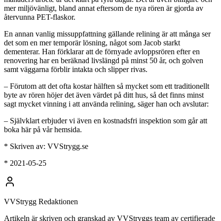
mer miljövänligt, bland annat eftersom de nya rören är gjorda av
återvunna PET-flaskor.
En annan vanlig missuppfattning gällande relining är att många ser
det som en mer temporär lösning, något som Jacob starkt
dementerar. Han förklarar att de förnyade avloppsrören efter en
renovering har en beräknad livslängd på minst 50 år, och golven
samt väggarna förblir intakta och slipper rivas.
– Förutom att det ofta kostar hälften så mycket som ett traditionellt
byte av rören höjer det även värdet på ditt hus, så det finns minst
sagt mycket vinning i att använda relining, säger han och avslutar:
– Självklart erbjuder vi även en kostnadsfri inspektion som går att
boka här på vår hemsida.
* Skriven av: VVStrygg.se
* 2021-05-25
VVStrygg Redaktionen
Artikeln är skriven och granskad av VVStryggs team av certifierade