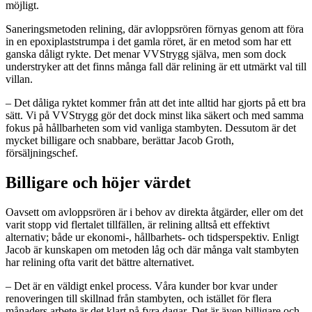
möjligt.
Saneringsmetoden relining, där avloppsrören förnyas genom att föra
in en epoxiplaststrumpa i det gamla röret, är en metod som har ett
ganska dåligt rykte. Det menar VVStrygg själva, men som dock
understryker att det finns många fall där relining är ett utmärkt val till
villan.
– Det dåliga ryktet kommer från att det inte alltid har gjorts på ett bra
sätt. Vi på VVStrygg gör det dock minst lika säkert och med samma
fokus på hållbarheten som vid vanliga stambyten. Dessutom är det
mycket billigare och snabbare, berättar Jacob Groth,
försäljningschef.
Billigare och höjer värdet
Oavsett om avloppsrören är i behov av direkta åtgärder, eller om det
varit stopp vid flertalet tillfällen, är relining alltså ett effektivt
alternativ; både ur ekonomi-, hållbarhets- och tidsperspektiv. Enligt
Jacob är kunskapen om metoden låg och där många valt stambyten
har relining ofta varit det bättre alternativet.
– Det är en väldigt enkel process. Våra kunder bor kvar under
renoveringen till skillnad från stambyten, och istället för flera
månaders arbete är det klart på fyra dagar. Det är även billigare och