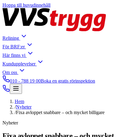
Hoppa till huvudinnehåll
Relining
För BRF:er
Här finns vi
Kundupplevelser
Om oss
010 - 788 19 00
Boka en gratis rörinspektion
Hem
/
Nyheter
/
Fixa avloppet snabbare – och mycket billigare
Nyheter
Fixa avloppet snabbare – och mycket